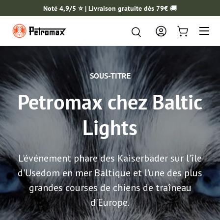
Noté 4,9/5 ⭐️ | Livraison gratuite dès 79€
🚚
ALLER AU CONTENU
Menu
Rechercher
Rechercher
Se connecter
Panier
SOUS-TITRE
Petromax chez Baltic
Lights
L'événement phare des Kaiserbäder sur l'île
d'Usedom en mer Baltique et l'une des plus
grandes courses de chiens de traîneau
d'Europe.