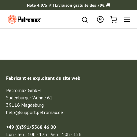
Noté 4,9/5 ⭐️ | Livraison gratuite dès 79€
🚚
ALLER AU CONTENU
Menu
Rechercher
Rechercher
Se connecter
Panier
Fabricant et exploitant du site web
Petromax GmbH
Sudenburger Wuhne 61
39116 Magdeburg
help@support.petromax.de
+49 (0)391/5568 46 00
Lun - Jeu : 10h - 17h | Ven : 10h - 15h