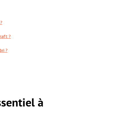
 ?
raft ?
ri ?
ssentiel à