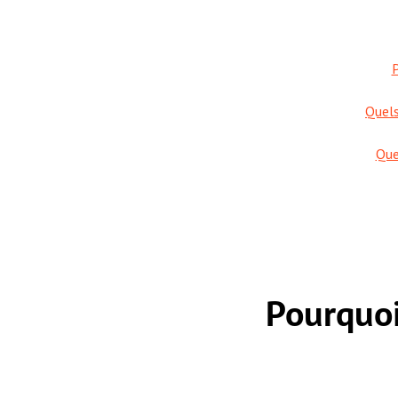
P
Quels
Que
Pourquoi 