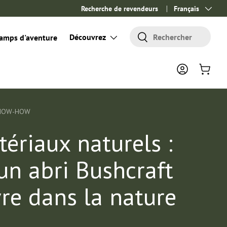
Recherche de revendeurs
Langue
Français
Rechercher
Découvrez
Rechercher
amps d'aventure
Se connecter
Panier
KNOW-HOW
ériaux naturels :
un abri Bushcraft
vre dans la nature