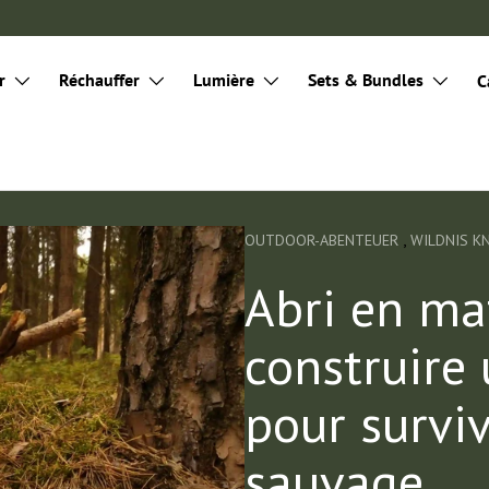
r
Réchauffer
Lumière
Sets & Bundles
C
,
OUTDOOR-ABENTEUER
WILDNIS 
Abri en mat
construire 
pour survi
sauvage