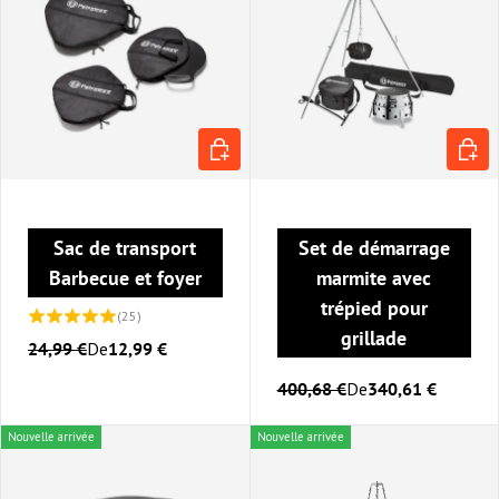
CHOISIR LES OPTIONS
CHOIS
Sac de transport
Set de démarrage
Barbecue et foyer
marmite avec
trépied pour
(25)
grillade
24,99 €
De
12,99 €
400,68 €
De
340,61 €
Nouvelle arrivée
Nouvelle arrivée