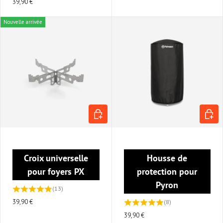
39,90 €
Nouvelle arrivée
AJOUTER AU PANIER
AJOUT
Croix universelle
Housse de
pour foyers PX
protection pour
Pyron
(13)
39,90 €
(8)
39,90 €