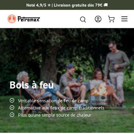
Noté 4,9/5 ⭐️ | Livraison gratuite dès 79€
🚚
ALLER AU CONTENU
Menu
Rechercher
Rechercher
Se connecter
Panier
Bols à feu
Véritable sensation de feu de camp
Alternative aux feux de camp traditionnels
Plus qu'une simple source de chaleur