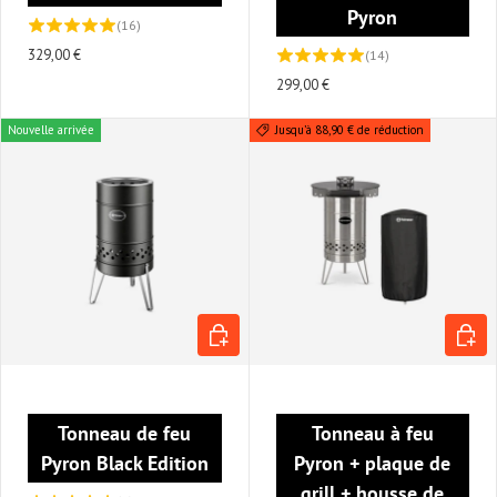
Pyron
(16)
329,00 €
(14)
299,00 €
Nouvelle arrivée
Jusqu’à 88,90 € de réduction
AJOUTER AU PANIER
AJOUT
Tonneau de feu
Tonneau à feu
Pyron Black Edition
Pyron + plaque de
grill + housse de