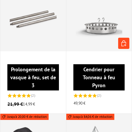
AJOUT
Prolongement de la
Cendrier pour
vasque à feu, set de
Tonneau à feu
3
Pyron
(2)
(2)
49,90 €
21,99 €
14,99 €
Jusqu’à 20,00 € de réduction
Jusqu’à 84,06 € de réduction