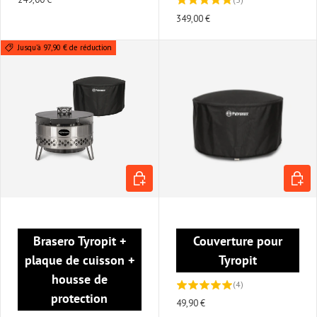
349,00 €
Jusqu’à 97,90 € de réduction
AJOUTER AU PANIER
AJOUT
Brasero Tyropit +
Couverture pour
plaque de cuisson +
Tyropit
housse de
(4)
protection
49,90 €