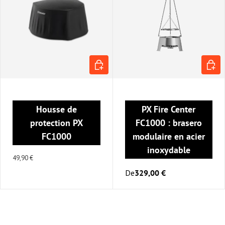
AJOUTER AU PANIER
CHOIS
Housse de
PX Fire Center
protection PX
FC1000 : brasero
FC1000
modulaire en acier
inoxydable
49,90 €
De
329,00 €