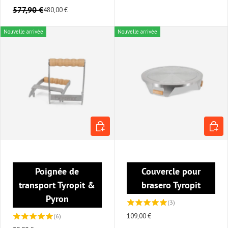
577,90 €
480,00 €
Nouvelle arrivée
Nouvelle arrivée
AJOUTER AU PANIER
AJOUT
Poignée de
Couvercle pour
transport Tyropit &
brasero Tyropit
Pyron
(3)
109,00 €
(6)