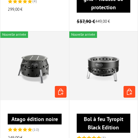
(4)
protection
299,00 €
537,90 €
449,00 €
Nouvelle arrivée
Nouvelle arrivée
AJOUTER AU PANIER
AJOUT
Atago édition noire
Bol à feu Tyropit
Black Edition
(10)
249,00 €
(3)