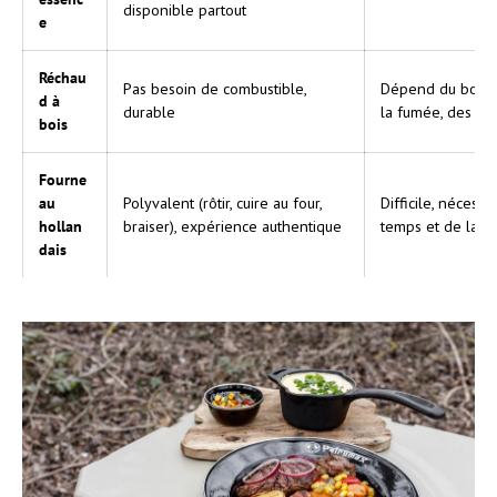
disponible partout
e
Réchau
Pas besoin de combustible,
Dépend du bois s
d à
durable
la fumée, des éti
bois
Fourne
au
Polyvalent (rôtir, cuire au four,
Difficile, nécessi
hollan
braiser), expérience authentique
temps et de la p
dais