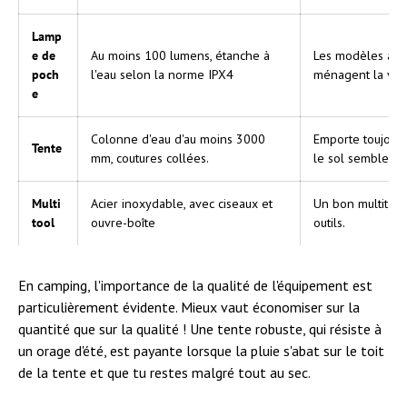
Lamp
e de
Au moins 100 lumens, étanche à
Les modèles ave
poch
l'eau selon la norme IPX4
ménagent la vis
e
Colonne d'eau d'au moins 3000
Emporte toujours
Tente
mm, coutures collées.
le sol semble m
Multi
Acier inoxydable, avec ciseaux et
Un bon multitool
tool
ouvre-boîte
outils.
En camping, l'importance de la qualité de l'équipement est
particulièrement évidente. Mieux vaut économiser sur la
quantité que sur la qualité ! Une tente robuste, qui résiste à
un orage d'été, est payante lorsque la pluie s'abat sur le toit
de la tente et que tu restes malgré tout au sec.