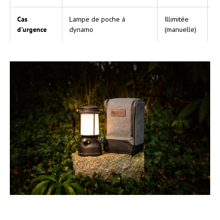
Cas
Lampe de poche à
Illimitée
I
d'urgence
dynamo
(manuelle)