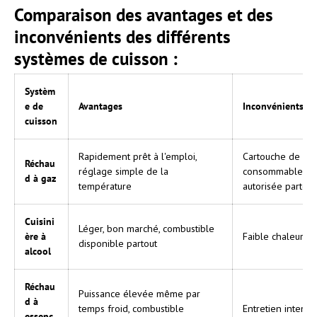
Comparaison des avantages et des
inconvénients des différents
systèmes de cuisson :
Systèm
e de
Avantages
Inconvénients
cuisson
Rapidement prêt à l'emploi,
Cartouche de ga
Réchau
réglage simple de la
consommable, p
d à gaz
température
autorisée partout
Cuisini
Léger, bon marché, combustible
ère à
Faible chaleur, le
disponible partout
alcool
Réchau
Puissance élevée même par
d à
temps froid, combustible
Entretien intensi
essenc