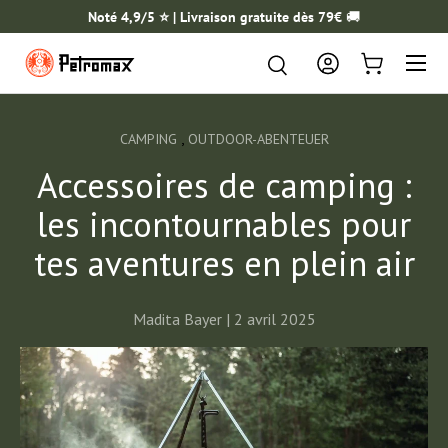
Noté 4,9/5 ⭐️ | Livraison gratuite dès 79€
🚚
ALLER AU CONTENU
Menu
Rechercher
Rechercher
Se connecter
Panier
,
CAMPING
OUTDOOR-ABENTEUER
Accessoires de camping :
les incontournables pour
tes aventures en plein air
Madita Bayer |
2 avril 2025