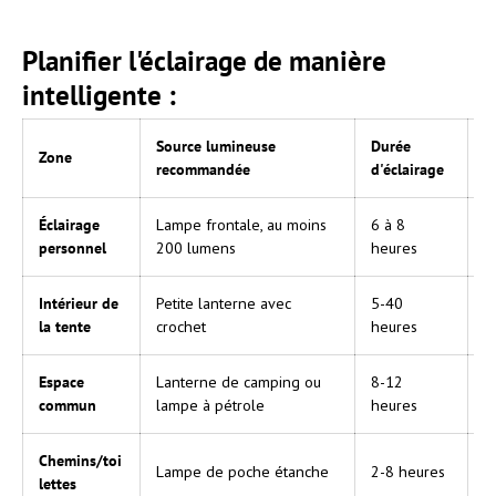
Planifier l'éclairage de manière
intelligente :
Source lumineuse
Durée
Zone
C
recommandée
d'éclairage
Éclairage
Lampe frontale, au moins
6 à 8
M
personnel
200 lumens
heures
l
Intérieur de
Petite lanterne avec
5-40
V
la tente
crochet
heures
Espace
Lanterne de camping ou
8-12
L
commun
lampe à pétrole
heures
Chemins/toi
Lampe de poche étanche
2-8 heures
B
lettes