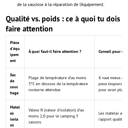
de la saucisse à la réparation de l'équipement.
Qualité vs. poids : ce à quoi tu dois
faire attention
Pièce
d'équ
À quoi faut-il faire attention ?
Conseil pour dé
ipem
ent
Sac
Plage de température d'au moins
Il vaut mieux avo
de
5°C en dessous de la température
peux toujours ouv
couc
nocturne attendue
pour avoir plus 
hage
Matel
Valeur R (valeur d'isolation) d'au
as
Les matelas auto
moins 2,0 pour le camping 3
isola
rapport qualité-p
saisons.
nt