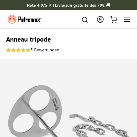
Noté 4,9/5 ⭐️ | Livraison gratuite dès 79€
🚚
ALLER AU CONTENU
Menu
Rechercher
Rechercher
Se connecter
Panier
Anneau tripode
3 Bewertungen