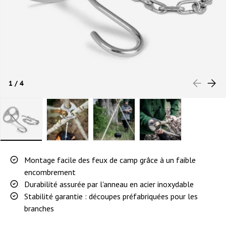
PRÉCÉDEN
SUIVA
de
1
/
4
Charger l’image 1 dans la vue de galerie
Charger l’image 2 dans la vue de galerie
Charger l’image 3 dans la vue de 
Charger l’image 4 d
Montage facile des feux de camp grâce à un faible
encombrement
Durabilité assurée par l'anneau en acier inoxydable
Stabilité garantie : découpes préfabriquées pour les
branches