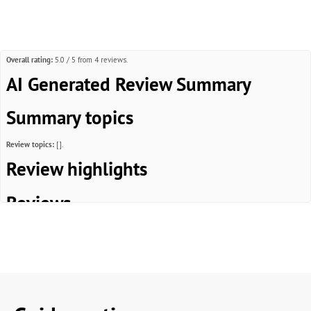
Overall rating:
5.0 / 5 from 4 reviews.
AI Generated Review Summary
Summary topics
Review topics:
[].
Review highlights
Reviews
Top Qualität wie alles von Petromax
"Gutes Teil - ich nutze es an einem alten Feuerkorb. Gerne wieder"
—
Peter L.
(
5/5
)
Bislang noch nicht benutzt, Bewertung