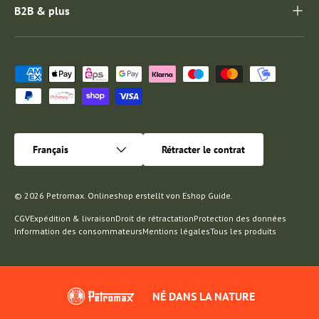
B2B & plus
Moyens de paiement acceptés
Langue
Français
Rétracter le contrat
© 2026
Petromax
.
Onlineshop erstellt von
Eshop Guide
.
CGV
Expédition & livraison
Droit de rétractation
Protection des données
Information des consommateurs
Mentions légales
Tous les produits
NÉ DANS LA NATURE