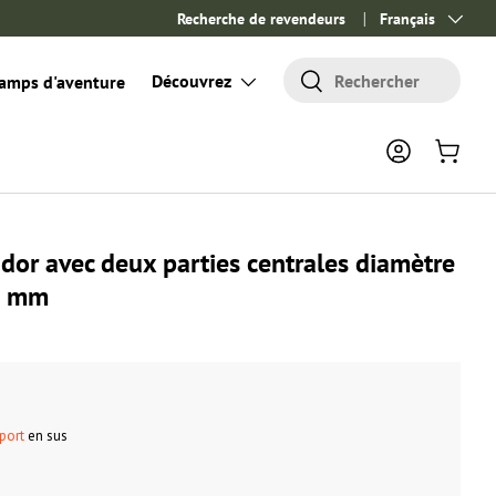
Recherche de revendeurs
Langue
Français
Rechercher
Découvrez
Rechercher
amps d'aventure
Se connecter
Panier
dor avec deux parties centrales diamètre
0 mm
 port
en sus