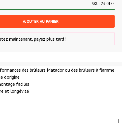
k
SKU :
23-0184
AJOUTER AU PANIER
tez maintenant, payez plus tard !
rformances des brûleurs Matador ou des brûleurs à flamme
e d'origine
ontage faciles
re et longévité