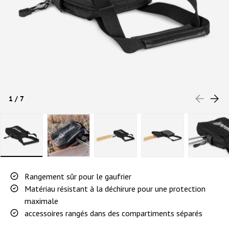
PRÉCÉDEN
SUIVA
de
1
/
7
Charger l’image 1 dans la vue de galerie
Charger l’image 2 dans la vue de galerie
Charger l’image 3 dans la vue de 
Charger l’image 4 d
Charg
Rangement sûr pour le gaufrier
Matériau résistant à la déchirure pour une protection
maximale
accessoires rangés dans des compartiments séparés