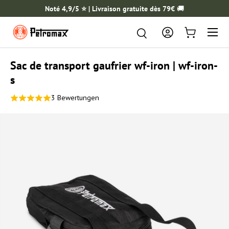
Noté 4,9/5 ⭐️ | Livraison gratuite dès 79€
🚚
ALLER AU CONTENU
Menu
Rechercher
Rechercher
Se connecter
Panier
Sac de transport gaufrier wf-iron | wf-iron-
s
3 Bewertungen