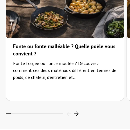
Lampenbaumhalterung
"einfache, aber wirkungsvolle Idee! Man kann auch andere Sachen aufhängen. . ."
—
Ralf P.
(
5/5
)
Einfach simpel
"Noch nicht ausprobiert"
Fonte ou fonte malléable ? Quelle poêle vous
—
Gero W.
(
5/5
)
convient ?
Hochwertig
Fonte forgée ou fonte moulée ? Découvrez
"HOCHWERTIG UND SIMPEL"
comment ces deux matériaux diffèrent en termes de
—
Michael S.
(
5/5
)
poids, de chaleur, d’entretien et...
Lampen-Baumhalterung
"Ein wirklich durchdachtes Produkt, welches sich an Baumstämmen, Pfählen, Pfeilern und
Stützen etc. gut und sicher befestigen lässt."
—
Clemens L.
(
5/5
)
Q&A