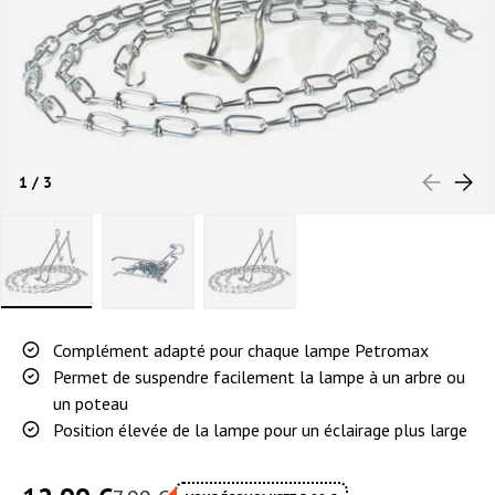
PRÉCÉDEN
SUIVA
de
1
/
3
Charger l’image 1 dans la vue de galerie
Charger l’image 2 dans la vue de galerie
Charger l’image 3 dans la vue de 
Complément adapté pour chaque lampe Petromax
Permet de suspendre facilement la lampe à un arbre ou
un poteau
Position élevée de la lampe pour un éclairage plus large