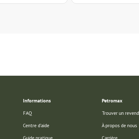
nd sehr stabil und nicht zu dünn,"
Informations
Petromax
FAQ
Trouver un revend
Centre d'aide
À propos de nous
Guide pratique
Carrière