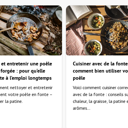
wa
 erhältlich war und auch ab 30,-€ sehr teuer gewesen wäre, habe ich einfach mit einem Diam
 et entretenir une poêle
Cuisiner avec de la fonte
forgée : pour qu’elle
comment bien utiliser vo
ête à l’emploi longtemps
poêle
ment nettoyer et entretenir
Voici comment cuisiner corr
ent votre poêle en fonte –
avec de la fonte : conseils su
r la patine.
chaleur, la graisse, la patine 
arômes...