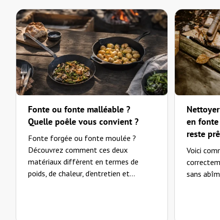
—
urs K.
(
5/5
)
Günstige Alternative f. Hasag Me
"Brauchte ein neues Glas mit Anzündloch für meine Hasag-Mewa. Da dies z. Zt. nicht
—
Friedrich C.
(
4/5
)
Sehr zufrieden
"Schnelle Lieferung guter Preis"
—
Uwe S.
(
5/5
)
Fonte ou fonte malléable ?
Nettoyer
Ersatzteil Petromax
Quelle poêle vous convient ?
en fonte 
reste pr
Fonte forgée ou fonte moulée ?
"Super schnelle Lieferung und Glas ist absolut top! Gerne immer wieder."
Découvrez comment ces deux
Voici com
—
Bernd L.
(
5/5
)
matériaux diffèrent en termes de
correctem
Alles super
poids, de chaleur, d’entretien et...
sans abîme
"Alles super"
—
Petra B.
(
5/5
)