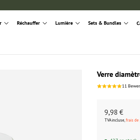
r
Réchauffer
Lumière
Sets & Bundles
C
Verre diamèt
11 Bewe
9,98 €
TVA incluse,
frais de