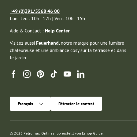
+49 (0)391/5568 46 00
Lun - Jeu : 10h - 17h | Ven : 10h - 15h
Aide & Contact :
Help Center
Visitez aussi
Feuerhand
,
notre marque pour une lumière
chaleureuse et une ambiance cosy sur la terrasse et dans
le jardin.
Facebook
Instagram
Pinterest
TikTok
YouTube
Linkedin
Langue
Français
Rétracter le contrat
© 2026
Petromax
.
Onlineshop erstellt von
Eshop Guide
.