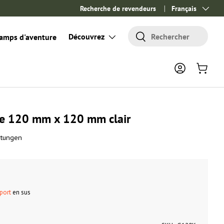
Recherche de revendeurs
Langue
Français
Rechercher
Découvrez
Rechercher
amps d'aventure
Se connecter
Panier
re 120 mm x 120 mm clair
rtungen
 port
en sus