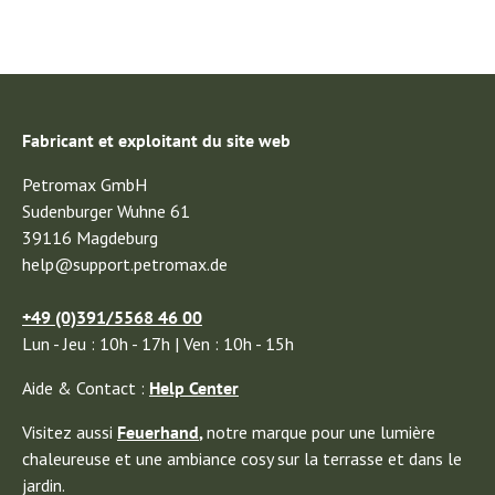
"Alles super"
—
Thomas P.
(
5/5
)
Perfect. Thank you
"Perfect. Thank you"
Fabricant et exploitant du site web
—
GASZTONYI T.
(
5/5
)
Petromax GmbH
Alles zur Zufriedenheit, heil u
Sudenburger Wuhne 61
"Alles zur Zufriedenheit, heil u sehr schnell bei mir angekommen. Über die Qualität der
39116 Magdeburg
Waren gibt es nichts negatives zu sagen, immer wieder gern."
help@support.petromax.de
—
Herr S.
(
5/5
)
Q&A
+49 (0)391/5568 46 00
Lun - Jeu : 10h - 17h | Ven : 10h - 15h
Aide & Contact :
Help Center
Visitez aussi
Feuerhand
,
notre marque pour une lumière
chaleureuse et une ambiance cosy sur la terrasse et dans le
jardin.