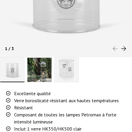
PRÉCÉDEN
SUIVA
de
1
/
3
Charger l’image 1 dans la vue de galerie
Charger l’image 2 dans la vue de galerie
Charger l’image 3 dans la vue de 
Excellente qualité
Verre borosilicaté résistant aux hautes températures
Résistant
Composant de toutes les lampes Petromax à forte
intensité lumineuse
Inclut 1 verre HK350/HK500 clair