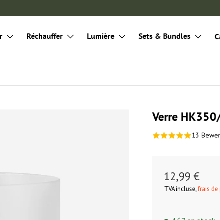
r
Réchauffer
Lumière
Sets & Bundles
C
Verre HK350
13 Bewe
12,99 €
TVA incluse,
frais de