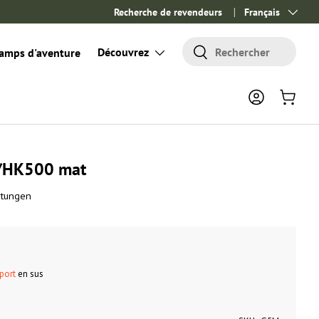
Recherche de revendeurs
Langue
Français
Rechercher
Découvrez
Rechercher
amps d'aventure
Se connecter
Panier
/HK500 mat
rtungen
 port
en sus