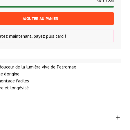
SKU :
G5M
AJOUTER AU PANIER
tez maintenant, payez plus tard !
douceur de la lumière vive de Petromax
e d'origine
ontage faciles
re et longévité