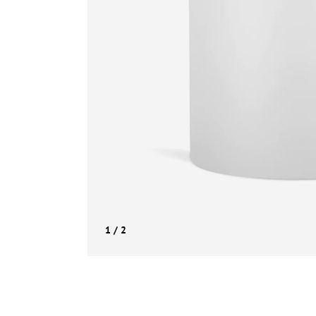
de
1
/
2