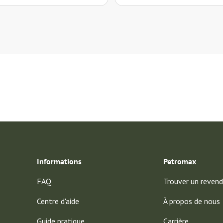
uf keine kennzeiuchnung von schott"
er dafür daß das Bild nicht der Lieferung entspricht."
Informations
Petromax
FAQ
Trouver un revend
Centre d'aide
À propos de nous
Guide pratique
Carrière