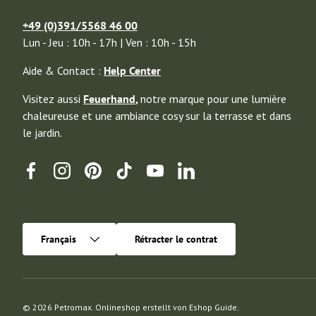
+49 (0)391/5568 46 00
Lun - Jeu : 10h - 17h | Ven : 10h - 15h
Aide & Contact :
Help Center
Visitez aussi
Feuerhand
,
notre marque pour une lumière
chaleureuse et une ambiance cosy sur la terrasse et dans
le jardin.
Facebook
Instagram
Pinterest
TikTok
YouTube
Linkedin
Langue
Français
Rétracter le contrat
© 2026
Petromax
.
Onlineshop erstellt von
Eshop Guide
.