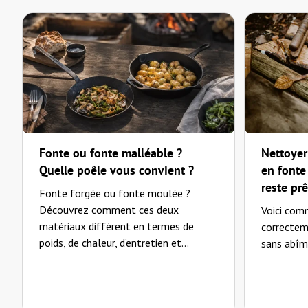
—
Bettina H.
(
5/5
)
Alles bestens
"Alles bestens"
—
Karsten N.
(
5/5
)
Ausgezeichnet
"Ersatzteil von ausgezeichneter Qualität. Leider wurde das Glas durch den Transpo
Qualität. Vielen Dank!"
Fonte ou fonte malléable ?
Nettoyer
—
Adolf F.
(
5/5
)
Quelle poêle vous convient ?
en fonte 
Super
reste pr
Fonte forgée ou fonte moulée ?
"Super Lichtverteilung! Angenehm"
Découvrez comment ces deux
Voici com
matériaux diffèrent en termes de
—
Max H.
(
5/5
)
correctem
poids, de chaleur, d’entretien et...
Sehr gleichmäßiges, wärmeres Lic
sans abîme
"Sehr gleichmäßiges, wärmeres Licht als mit dem klaren Glas, blendet nicht mehr. Da
—
Axel S.
(
5/5
)