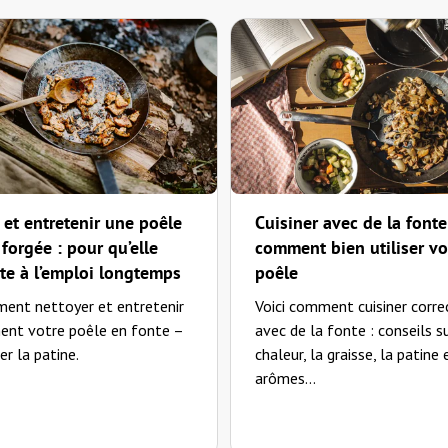
rtdienst auf dem Postweg zerstört. Der Kundenservice reagierte jedoch sofort und ersetzte 
 et entretenir une poêle
Cuisiner avec de la fonte
forgée : pour qu’elle
comment bien utiliser vo
ête à l’emploi longtemps
poêle
ment nettoyer et entretenir
Voici comment cuisiner corr
ent votre poêle en fonte –
avec de la fonte : conseils su
ht als
r la patine.
chaleur, la graisse, la patine 
arômes...
für einen Ticken dunkler."