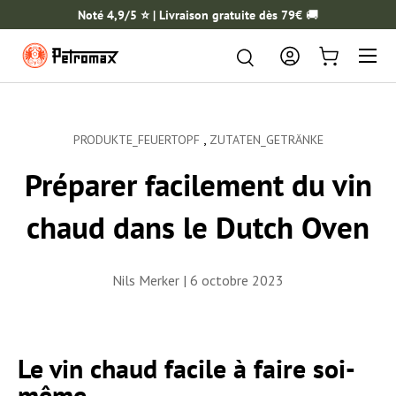
Noté 4,9/5 ⭐️ | Livraison gratuite dès 79€
🚚
ALLER AU CONTENU
Menu
Rechercher
Rechercher
Se connecter
Panier
,
PRODUKTE_FEUERTOPF
ZUTATEN_GETRÄNKE
Préparer facilement du vin
chaud dans le Dutch Oven
Nils Merker |
6 octobre 2023
Le vin chaud facile à faire soi-
même