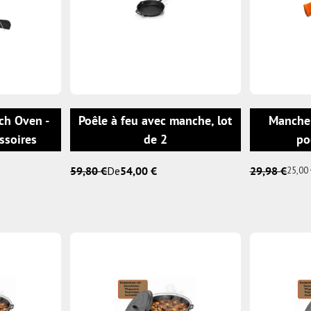
AJOUTER AU PANIER
CHOISIR LES OPTIONS
ch Oven -
Poêle à feu avec manche, lot
Manche 
ssoires
de 2
po
59,80 €
De
54,00 €
29,98 €
25,00 