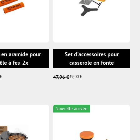
AJOUTER AU PANIER
AJOUTER AU
en aramide pour
Set d'accessoires pour
êle à feu 2x
casserole en fonte
47,96 €
€
39,00 €
Nouvelle arrivée