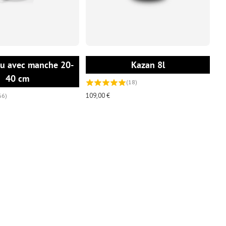
CHOISIR LES OPTIONS
AJOUTER AU
eu avec manche 20-
Kazan 8l
40 cm
(18)
109,00 €
66)