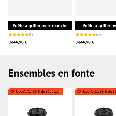
CHOISIR LES OPTIONS
Poêle à griller avec manche
Poêle à griller a
(5)
(16)
De
44,90 €
De
44,90 €
Ensembles en fonte
Jusqu’à 13,96 € de réduction
Jusqu’à 11,96 € de r