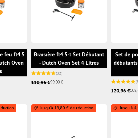
AJOUTER AU PANIER
AJOUTER AU PANIER
e feu ft4.5
Braisière ft4.5-t Set Débutant
Set de po
Dutch Oven
- Dutch Oven Set 4 Litres
débutants
es
(32)
110,96 €
(
99,00 €
120,96 €
108,
éduction
Jusqu’à 19,80 € de réduction
Jusqu’à 4