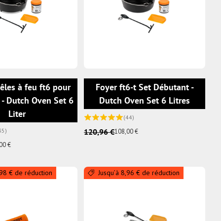
AJOUTER AU PANIER
AJOUTER AU
êles à feu ft6 pour
Foyer ft6-t Set Débutant -
 - Dutch Oven Set 6
Dutch Oven Set 6 Litres
Liter
(44)
35)
120,96 €
108,00 €
00 €
,98 € de réduction
Jusqu’à 8,96 € de réduction