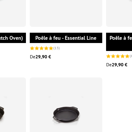
CHOISIR LES OPTIONS
CHOISIR LES OPTIONS
utch Oven)
Poêle à feu - Essential Line
Poêle à f
(13)
De
29,90 €
(
De
29,90 €