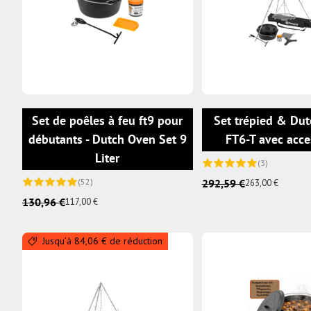
AJOUTER AU PANIER
Set de poêles à feu ft9 pour
Set trépied & Dut
débutants - Dutch Oven Set 9
FT6-T avec acce
Liter
(3)
(52)
292,59 €
263,00 €
130,96 €
117,00 €
Jusqu’à 84,06 € de réduction