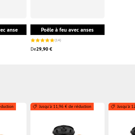
CHOISIR LES OPTIONS
CHOISIR LES OPTIONS
vec anse
Poêle à feu avec anses
(14)
De
29,90 €
éduction
Jusqu’à 11,96 € de réduction
Jusqu’à 1