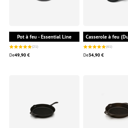
CHOISIR LES OPTIONS
Pot à feu - Essential Line
Casserole à feu (D
(21)
(61)
De
49,90 €
De
34,90 €