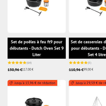
AJOUTER AU PANIER
Set de poêles à feu ft9 pour
Set de casseroles d
débutants - Dutch Oven Set 9
pour débutants - 
Liter
Set 4 litr
(64)
(5)
130,96 €
110,96 €
117,00 €
99,00 €
Jusqu’à 13,96 € de réduction
Jusqu’à 29,59 € de r