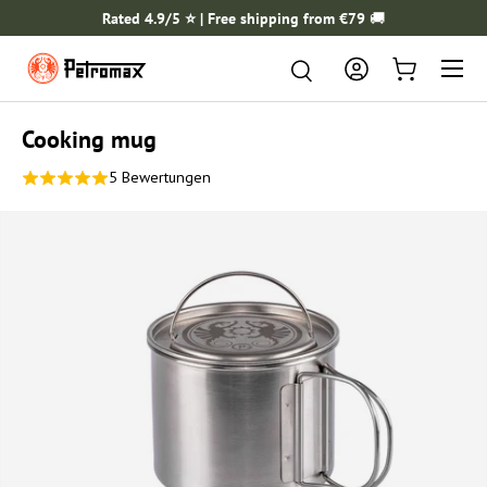
Rated 4.9/5 ⭐️ | Free shipping from €79
🚚
SKIP TO CONTENT
Menu
Search
Search
Log in
Cart
Cooking mug
5 Bewertungen