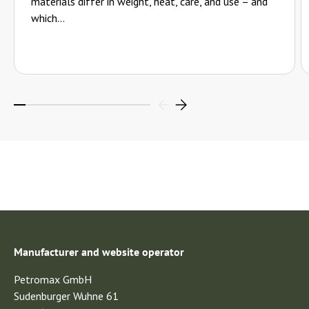
materials differ in weight, heat, care, and use – and
—
Moon-Gyeong A.
(
3/5
)
which...
Q&A
Manufacturer and website operator
Petromax GmbH
Sudenburger Wuhne 61