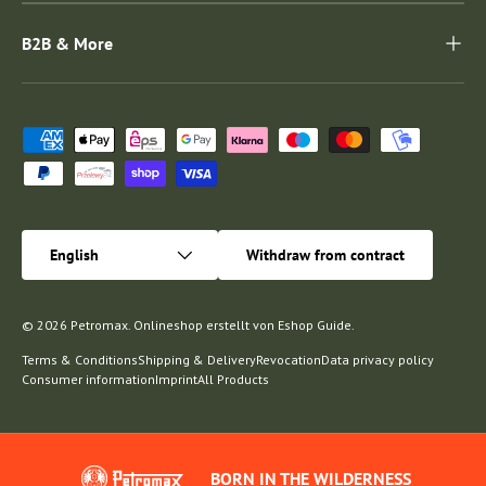
B2B & More
Payment methods accepted
Language
English
Withdraw from contract
© 2026
Petromax
.
Onlineshop erstellt von
Eshop Guide
.
Terms & Conditions
Shipping & Delivery
Revocation
Data privacy policy
Consumer information
Imprint
All Products
BORN IN THE WILDERNESS