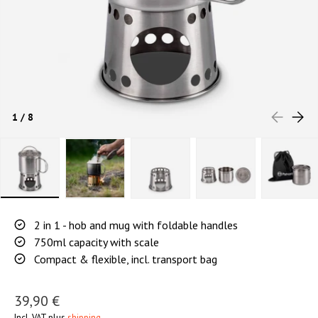
PREVIOUS
NEXT
of
1
/
8
Load image 1 in gallery view
Load image 2 in gallery view
Load image 3 in gallery view
Load image 4 in gal
Load 
2 in 1 - hob and mug with foldable handles
750ml capacity with scale
Compact & flexible, incl. transport bag
39,90 €
Incl. VAT plus
shipping