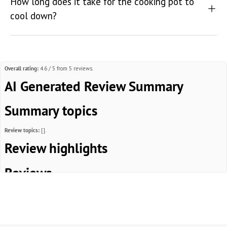
How long does it take for the cooking pot to
cool down?
Overall rating:
4.6 / 5 from 5 reviews.
AI Generated Review Summary
Summary topics
Review topics:
[].
Review highlights
Reviews
Atmosphäre pur
"Macht genau dass, was er soll. Bei Dunkelheit ist das Flammenspiel wunderschön. Nutze
ihn mit einem Spiritusbrenner. Qualitativ sehr wertig, kleines Packmaß. Top!"